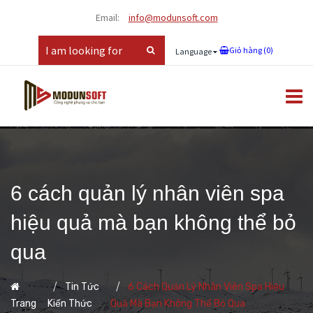
Email:
info@modunsoft.com
Giỏ hàng (
0
)
Language
6 cách quản lý nhân viên spa
hiệu quả mà bạn không thể bỏ
qua
,
Tin Tức
6 Cách Quản Lý Nhân Viên Spa Hiệu
Trang
Kiến Thức
Quả Mà Bạn Không Thể Bỏ Qua