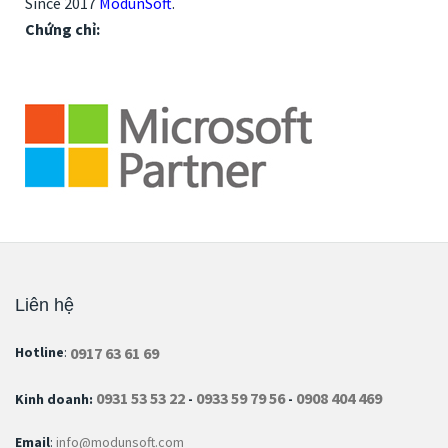
Since 2017
ModunSoft
.
Chứng chỉ:
Liên hệ
0917 63 61 69
Hotline
:
0931 53 53 22
0933 59 79 56
0908 404 469
Kinh doanh:
-
-
Email
:
info@modunsoft.com