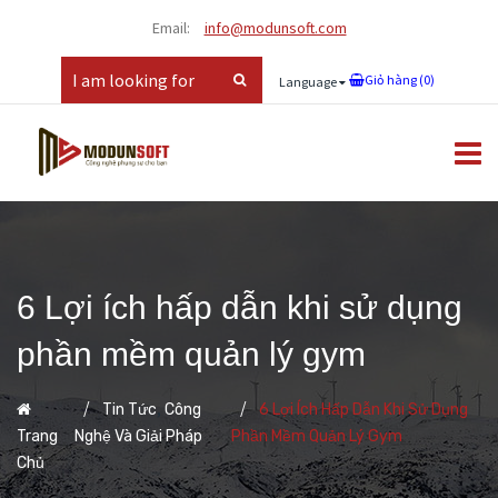
Email:
info@modunsoft.com
Giỏ hàng (
0
)
Language
6 Lợi ích hấp dẫn khi sử dụng
phần mềm quản lý gym
,
Tin Tức
Công
6 Lợi Ích Hấp Dẫn Khi Sử Dụng
Trang
Nghệ Và Giải Pháp
Phần Mềm Quản Lý Gym
Chủ