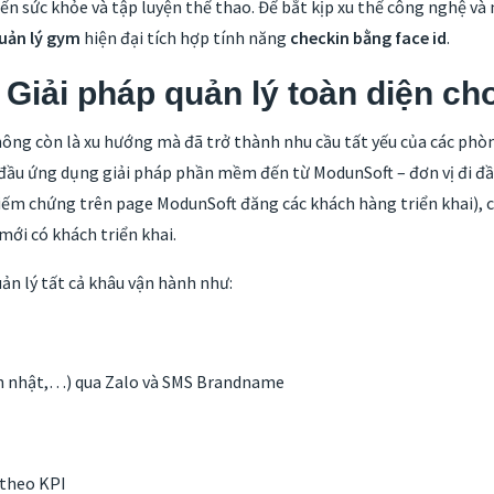
n sức khỏe và tập luyện thể thao. Để bắt kịp xu thế công nghệ và
uản lý gym
hiện đại tích hợp tính năng
checkin bằng face id
.
Giải pháp quản lý toàn diện ch
ông còn là xu hướng mà đã trở thành nhu cầu tất yếu của các phò
đầu ứng dụng giải pháp phần mềm đến từ ModunSoft – đơn vị đi đ
kiếm chứng trên page ModunSoft đăng các khách hàng triển khai), 
mới có khách triển khai.
n lý tất cả khâu vận hành như:
nh nhật,…) qua Zalo và SMS Brandname
 theo KPI