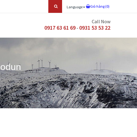
Giỏ hàng (
0
)
Language
Call Now
0917 63 61 69
0931 53 53 22
-
Modun