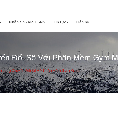
Nhắn tin Zalo + SMS
Tin tức
Liên hệ
uyển Đổi Số Với Phần Mềm Gym 
nh Long Chuyển Đổi Số Với Phần Mềm Gym Modun