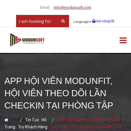
Email:
info@modunsoft.com
Giỏ hàng (
0
)
Language
APP HỘI VIÊN MODUNFIT,
HỘI VIÊN THEO DÕI LẦN
CHECKIN TẠI PHÒNG TẬP
,
Tin Tức
Hỗ
APP HỘI VIÊN MODUNFIT, HỘI VIÊN
Trang
Trợ Khách Hàng
THEO DÕI LẦN CHECKIN TẠI PHÒNG TẬP