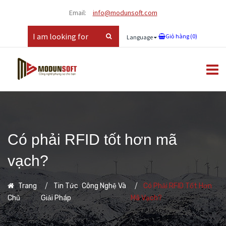
Email:
info@modunsoft.com
Giỏ hàng (
0
)
Language
Có phải RFID tốt hơn mã
vạch?
,
Trang
Tin Tức
Công Nghệ Và
Có Phải RFID Tốt Hơn
Chủ
Giải Pháp
Mã Vạch?