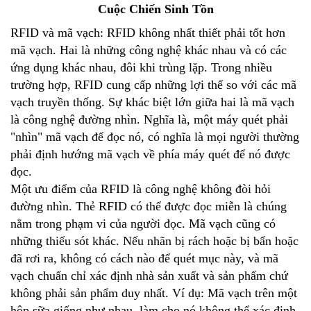
Cuộc Chiến Sinh Tồn
RFID và mã vạch: RFID không nhất thiết phải tốt hơn
mã vạch. Hai là những công nghệ khác nhau và có các
ứng dụng khác nhau, đôi khi trùng lặp. Trong nhiều
trường hợp, RFID cung cấp những lợi thế so với các mã
vạch truyền thống. Sự khác biệt lớn giữa hai là mã vạch
là công nghệ đường nhìn. Nghĩa là, một máy quét phải
"nhìn" mã vạch để đọc nó, có nghĩa là mọi người thường
phải định hướng mã vạch về phía máy quét để nó được
đọc.
Một ưu điểm của RFID là công nghệ không đòi hỏi
đường nhìn. Thẻ RFID có thể được đọc miễn là chúng
nằm trong phạm vi của người đọc. Mã vạch cũng có
những thiếu sót khác. Nếu nhãn bị rách hoặc bị bẩn hoặc
đã rơi ra, không có cách nào để quét mục này, và mã
vạch chuẩn chỉ xác định nhà sản xuất và sản phẩm chứ
không phải sản phẩm duy nhất. Ví dụ: Mã vạch trên một
hộp sữa giống như nhau, làm cho nó không thể xác định