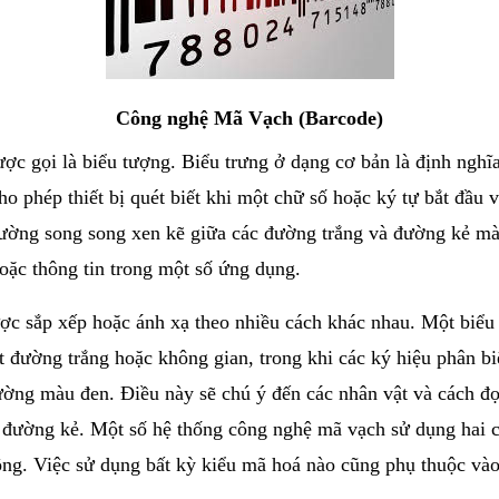
Công nghệ Mã Vạch (Barcode)
c gọi là biểu tượng. Biểu trưng ở dạng cơ bản là định nghĩa
ho phép thiết bị quét biết khi một chữ số hoặc ký tự bắt đầu 
ường song song xen kẽ giữa các đường trắng và đường kẻ m
oặc thông tin trong một số ứng dụng.
c sắp xếp hoặc ánh xạ theo nhiều cách khác nhau. Một biểu 
đường trắng hoặc không gian, trong khi các ký hiệu phân bi
ờng màu đen. Điều này sẽ chú ý đến các nhân vật và cách đọ
a đường kẻ. Một số hệ thống công nghệ mã vạch sử dụng hai ch
ộng. Việc sử dụng bất kỳ kiểu mã hoá nào cũng phụ thuộc v