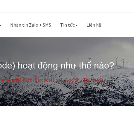
Nhắn tin Zalo + SMS
Tin tức
Liên hệ
de) hoạt động như thế nào?
ng Nghệ Mã Vạch (Barcode) Hoạt Động Như Thế Nào?