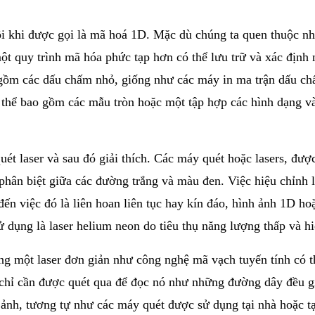
ôi khi được gọi là mã hoá 1D. Mặc dù chúng ta quen thuộc n
t quy trình mã hóa phức tạp hơn có thể lưu trữ và xác định 
gồm các dấu chấm nhỏ, giống như các máy in ma trận dấu chấ
 thể bao gồm các mẫu tròn hoặc một tập hợp các hình dạng 
ét laser và sau đó giải thích. Các máy quét hoặc lasers, đư
 phân biệt giữa các đường trắng và màu đen. Việc hiệu chỉnh 
 đến việc đó là liên hoan liên tục hay kín đáo, hình ảnh 1D h
ử dụng là laser helium neon do tiêu thụ năng lượng thấp và h
g một laser đơn giản như công nghệ mã vạch tuyến tính có t
hỉ cần được quét qua để đọc nó như những đường dây đều giố
ảnh, tương tự như các máy quét được sử dụng tại nhà hoặc tạ