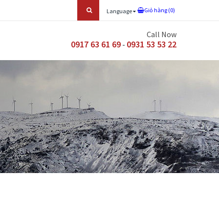
Giỏ hàng (
0
)
Language
Call Now
0917 63 61 69
0931 53 53 22
-