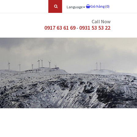
Giỏ hàng (
0
)
Language
Call Now
0917 63 61 69
0931 53 53 22
-