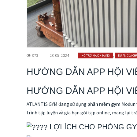
373
23-05-2024
,
HỖ TRỢ KHÁCH HÀNG
DỰ ÁN CỦA CH
HƯỚNG DẪN APP HỘI VI
HƯỚNG DẪN APP HỘI VI
ATLANTIS GYM đang sử dụng
phần mềm gym
Modun v
trình tập luyện và gia hạn gói tập online, mang lại tr
LỢI ÍCH CHO PHÒNG G