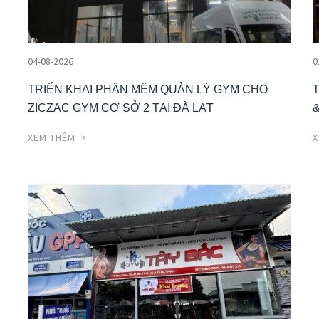
04-08-2026
0
TRIỂN KHAI PHẦN MỀM QUẢN LÝ GYM CHO
T
ZICZAC GYM CƠ SỞ 2 TẠI ĐÀ LẠT
&
XEM THÊM
X