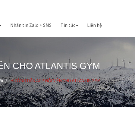
Nhắn tin Zalo + SMS
Tin tức
Liên hệ
ÊN CHO ATLANTIS GYM
ôi
HƯỚNG DẪN APP HỘI VIÊN CHO ATLANTIS GYM