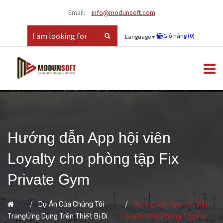
Email:
info@modunsoft.com
Giỏ hàng (
0
)
Language
Hướng dẫn App hội viên
Loyalty cho phòng tập Fix
Private Gym
,
Dự Án Của Chúng Tôi
Hướng Dẫn App Hội Viên
Trang
Ứng Dụng Trên Thiết Bị Di
Loyalty Cho Phòng Tập Fix