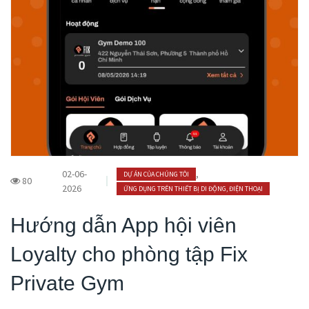
02-06-
,
DỰ ÁN CỦA CHÚNG TÔI
80
2026
ỨNG DỤNG TRÊN THIẾT BỊ DI ĐỘNG, ĐIỆN THOẠI
Hướng dẫn App hội viên
Loyalty cho phòng tập Fix
Private Gym