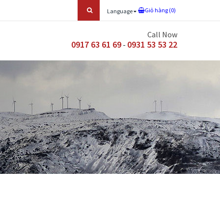
Giỏ hàng (
0
)
Language
Call Now
0917 63 61 69
0931 53 53 22
-