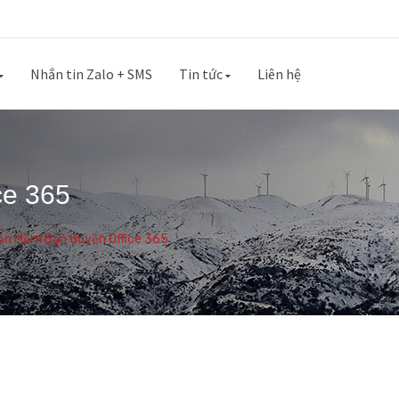
Nhắn tin Zalo + SMS
Tin tức
Liên hệ
ce 365
ần Mềm Bản Quyền Office 365