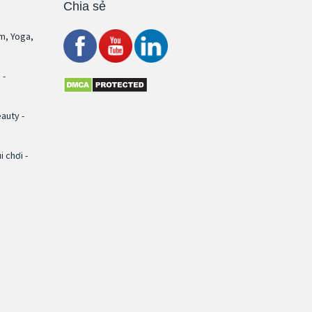
Chia sẻ
m, Yoga,
 -
auty -
 chơi -