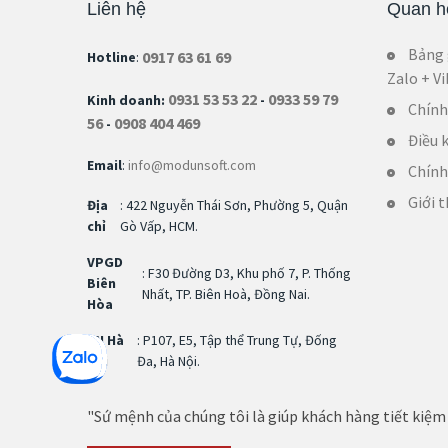
Liên hệ
Quan hệ
Bảng 
0917 63 61 69
Hotline
:
Zalo + V
0931 53 53 22
0933 59 79
Kinh doanh:
-
Chính
56
0908 404 469
-
Điều 
Email
:
info@modunsoft.com
Chính
Giới t
Địa
: 422 Nguyễn Thái Sơn, Phường 5, Quận
chỉ
Gò Vấp, HCM.
VPGD
: F30 Đường D3, Khu phố 7, P. Thống
Biên
Nhất, TP. Biên Hoà, Đồng Nai.
Hòa
CN Hà
: P107, E5, Tập thể Trung Tự, Đống
Nội
Đa, Hà Nội.
"Sứ mệnh của chúng tôi là giúp khách hàng tiết kiệm 