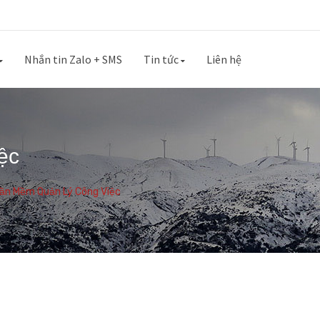
Nhắn tin Zalo + SMS
Tin tức
Liên hệ
ệc
ần Mềm Quản Lý Công Việc