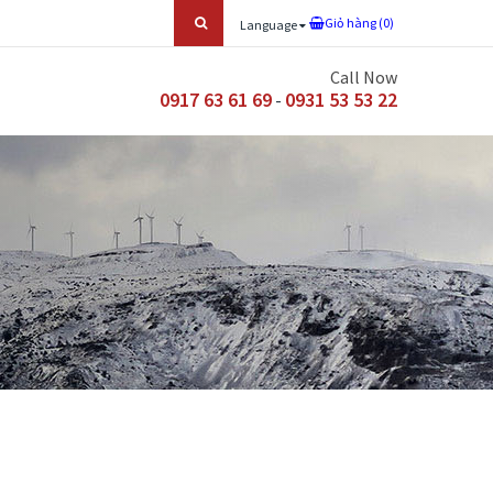
Giỏ hàng (
0
)
Language
Call Now
0917 63 61 69
0931 53 53 22
-