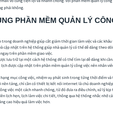
ail vô cùng tiện lợi và nhanh chóng. Với phần mềm quản lý công vi
àng phải không.
 DỤNG PHẦN MỀM QUẢN LÝ CÔ
 trong doanh nghiệp giúp cắt giảm thời gian làm việc và các khâu
 và cập nhật trên hệ thống giúp nhà quản lý có thể dễ dàng theo d
i ngay trên phần mềm giao việc.
ược lưu trữ lại một cách hệ thống để có thể tìm lại dễ dàng khi cần
, lịch được cập nhật trên phần mềm quản lý công việc nên nhân vi
c hạng mục công việc, nhiệm vụ phát sinh trong từng thời điểm và t
ền tảng, chỉ cần có thiết bị kết nối internet là chủ doanh nghiệp 
ng việc một cách nhanh chóng, từ đó đưa ra điều chỉnh, xử lý kịp t
lên lịch hẹn, lịch làm việc chi tiết, thông qua hệ thống nhắc nhở cả
ng cao hiệu quả làm việc hơn.