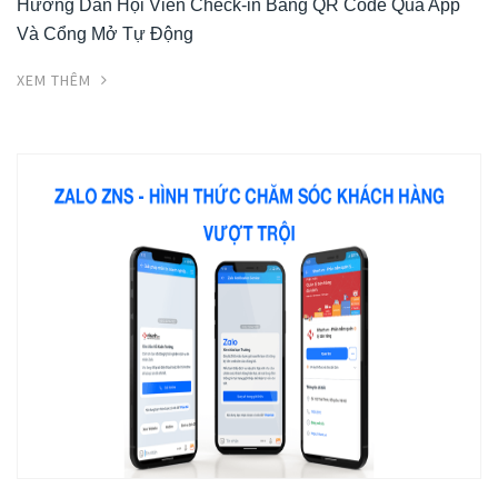
Hướng Dẫn Hội Viên Check-in Bằng QR Code Qua App
Và Cổng Mở Tự Động
XEM THÊM