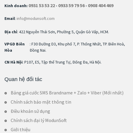
0931 53 53 22
0933 59 79 56
0908 404 469
Kinh doanh:
-
-
Email
:
info@modunsoft.com
Địa chỉ
: 422 Nguyễn Thái Sơn, Phường 5, Quận Gò Vấp, HCM.
VPGD Biên
: F30 Đường D3, Khu phố 7, P. Thống Nhất, TP. Biên Hoà,
Hòa
Đồng Nai.
CN Hà Nội
: P107, E5, Tập thể Trung Tự, Đống Đa, Hà Nội.
Quan hệ đối tác
Bảng giá cước SMS Brandname + Zalo + Viber (Mới nhất)
Chính sách bảo mật thông tin
Điều khoản sử dụng
Chính sách đại lý ModunSoft
Giới thiệu