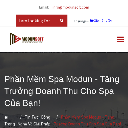
Email:
info@modunsoft.com
Giỏ hàng (
0
)
Language
Phần Mềm Spa Modun - Tăng
Trưởng Doanh Thu Cho Spa
Của Bạn!
,
Tin Tức
Công
Phần Mềm Spa Modun - Tăng
Trang
Nghệ Và Giải Pháp
Trưởng Doanh Thu Cho Spa Của Bạn!