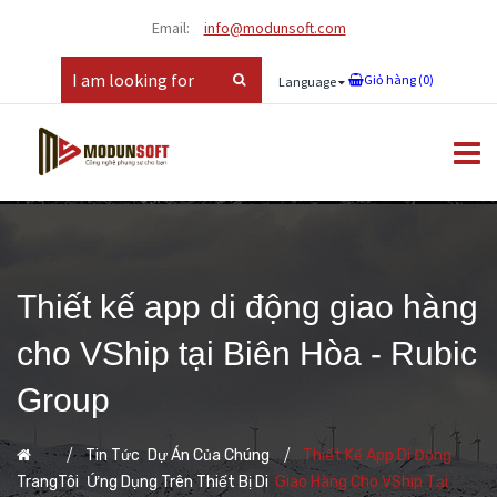
Email:
info@modunsoft.com
Giỏ hàng (
0
)
Language
Thiết kế app di động giao hàng
cho VShip tại Biên Hòa - Rubic
Group
,
Tin Tức
Dự Án Của Chúng
Thiết Kế App Di Động
,
Trang
Tôi
Ứng Dụng Trên Thiết Bị Di
Giao Hàng Cho VShip Tại