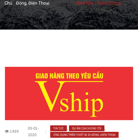
Chủ
Động, Điện Thoại
Biên Hòa - Rubic Group
03-01-
,
,
TIN TỨC
DỰ ÁN CỦA CHÚNG TÔI
1939
2020
ỨNG DỤNG TRÊN THIẾT BỊ DI ĐỘNG, ĐIỆN THOẠI