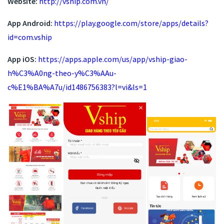
Website:
http://vship.com.vn/
App Android:
https://play.google.com/store/apps/details?
id=com.vship
App iOS:
https://apps.apple.com/us/app/vship-giao-
h%C3%A0ng-theo-y%C3%AAu-
c%E1%BA%A7u/id1486756383?l=vi&ls=1