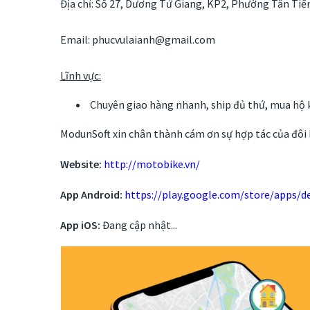
Địa chỉ:
Số 27, Dương Tử Giang, KP2, Phường Tân Tiế
Email:
phucvulaianh@gmail.com
Lĩnh vực:
Chuyên giao hàng nhanh, ship đủ thứ, mua hộ k
ModunSoft xin chân thành cám ơn sự hợp tác của đôi 
Website:
http://motobike.vn/
App Android:
https://play.google.com/store/apps/d
App iOS:
Đang cập nhật...