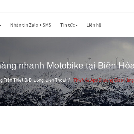
Nhắn tin Zalo + SMS
Tin tức
Liên hệ
 hàng nhanh Motobike tại Biên Hò
 Trên Thiết Bị Di Động, Điện Thoại
Thiết Kế App Di Động Giao Hàng