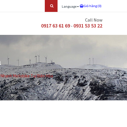
Giỏ hàng (
0
)
Language
Call Now
0917 63 61 69
0931 53 53 22
-
a
 Nhanh Motobike Tại Biên Hòa