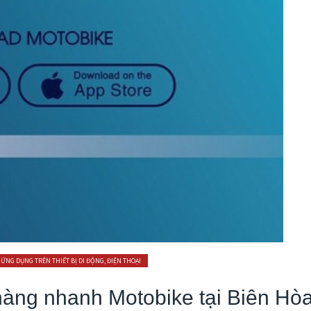
ỨNG DỤNG TRÊN THIẾT BỊ DI ĐỘNG, ĐIỆN THOẠI
 hàng nhanh Motobike tại Biên Hò