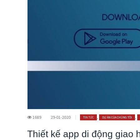
1689
29-01-2020
,
,
TIN TỨC
DỰ ÁN CỦA CHÚNG TÔI
Thiết kế app di động giao