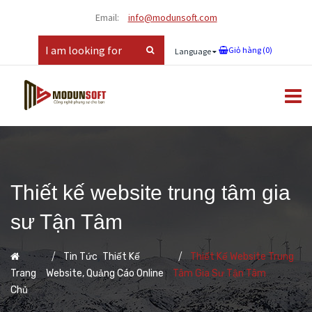
Email:
info@modunsoft.com
Giỏ hàng (
0
)
Language
Thiết kế website trung tâm gia
sư Tận Tâm
,
Tin Tức
Thiết Kế
Thiết Kế Website Trung
Trang
Website, Quảng Cáo Online
Tâm Gia Sư Tận Tâm
Chủ