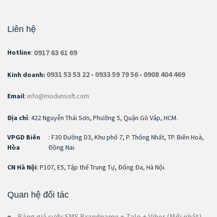
Liên hệ
0917 63 61 69
Hotline
:
0931 53 53 22
0933 59 79 56
0908 404 469
Kinh doanh:
-
-
Email
:
info@modunsoft.com
Địa chỉ
: 422 Nguyễn Thái Sơn, Phường 5, Quận Gò Vấp, HCM.
VPGD Biên
: F30 Đường D3, Khu phố 7, P. Thống Nhất, TP. Biên Hoà,
Hòa
Đồng Nai.
CN Hà Nội
: P107, E5, Tập thể Trung Tự, Đống Đa, Hà Nội.
Quan hệ đối tác
Bảng giá cước SMS Brandname + Zalo + Viber (Mới nhất)