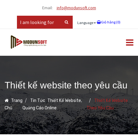
Email:
info@modunsoft.com
Giỏ hàng (
0
)
Language
Thiết kế website theo yêu cầu
,
Trang
Tin Tức
Thiết Kế Website,
Thiết Kế Website
Chủ
Quảng Cáo Online
Theo Yêu Cầu