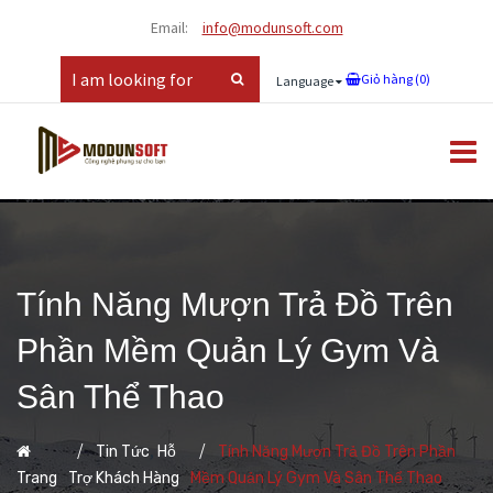
Email:
info@modunsoft.com
Giỏ hàng (
0
)
Language
Tính Năng Mượn Trả Đồ Trên
Phần Mềm Quản Lý Gym Và
Sân Thể Thao
,
Tin Tức
Hỗ
Tính Năng Mượn Trả Đồ Trên Phần
Trang
Trợ Khách Hàng
Mềm Quản Lý Gym Và Sân Thể Thao