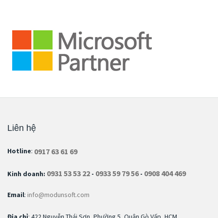
Liên hệ
0917 63 61 69
Hotline
:
0931 53 53 22
0933 59 79 56
0908 404 469
Kinh doanh:
-
-
Email
:
info@modunsoft.com
Địa chỉ
: 422 Nguyễn Thái Sơn, Phường 5, Quận Gò Vấp, HCM.