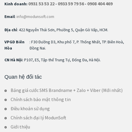
0931 53 53 22
0933 59 79 56
0908 404 469
Kinh doanh:
-
-
Email
:
info@modunsoft.com
Địa chỉ
: 422 Nguyễn Thái Sơn, Phường 5, Quận Gò Vấp, HCM.
VPGD Biên
: F30 Đường D3, Khu phố 7, P. Thống Nhất, TP. Biên Hoà,
Hòa
Đồng Nai.
CN Hà Nội
: P107, E5, Tập thể Trung Tự, Đống Đa, Hà Nội.
Quan hệ đối tác
Bảng giá cước SMS Brandname + Zalo + Viber (Mới nhất)
Chính sách bảo mật thông tin
Điều khoản sử dụng
Chính sách đại lý ModunSoft
Giới thiệu