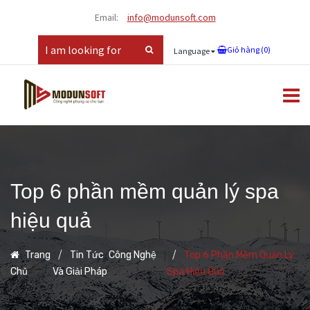
Email:
info@modunsoft.com
Giỏ hàng (
0
)
Language
Top 6 phần mềm quản lý spa
hiệu quả
,
Trang
Tin Tức
Công Nghệ
Top 6 Phần Mềm Quản Lý
Chủ
Và Giải Pháp
Spa Hiệu Quả