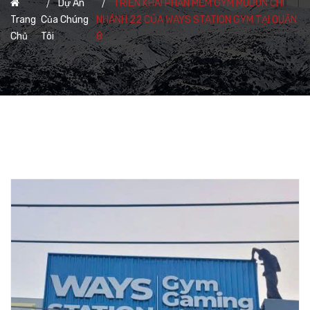
Dự Án
TRIỂN KHAI PHẦN MỀM GYM MODUN CHI
Trang
Của Chúng
NHÁNH 22 CỦA WAYS STATION GYM TẠI QUẬN
Chủ
Tôi
8