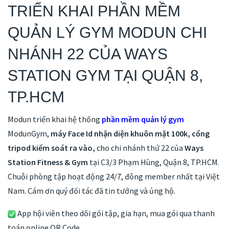
TRIỂN KHAI PHẦN MỀM
QUẢN LÝ GYM MODUN CHI
NHÁNH 22 CỦA WAYS
STATION GYM TẠI QUẬN 8,
TP.HCM
Modun triển khai hệ thống
phần mềm quản lý gym
ModunGym,
máy Face Id nhận diện khuôn mặt 100k, cổng
tripod kiểm soát ra vào,
cho chi nhánh thứ 22 của
Ways
Station Fitness & Gym
tại C3/3 Phạm Hùng, Quận 8, TP.HCM.
Chuỗi phòng tập hoạt động 24/7, đông member nhất tại Việt
Nam. Cám ơn quý đối tác đã tin tưởng và ủng hộ.
App hội viên theo dõi gói tập, gia hạn, mua gói qua thanh
toán online QR Code.