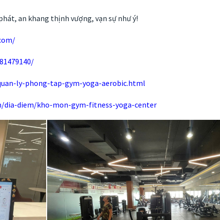
phát, an khang thịnh vượng, vạn sự như ý!
.com/
081479140/
an-ly-phong-tap-gym-yoga-aerobic.html
m/dia-diem/kho-mon-gym-fitness-yoga-center