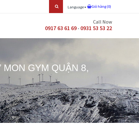
Giỏ hàng (
0
)
Language
Call Now
0917 63 61 69
0931 53 53 22
-
 MON GYM QUẬN 8,