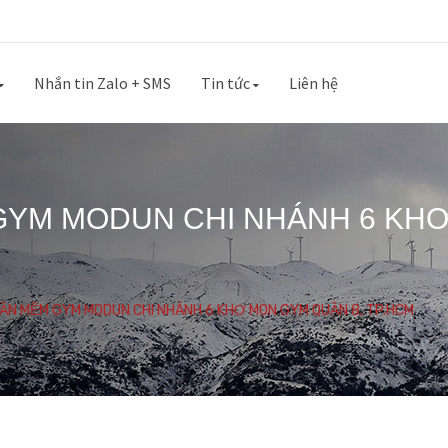
Nhắn tin Zalo + SMS
Tin tức
Liên hệ
GYM MODUN CHI NHÁNH 6 KHƠ
HẦN MỀM GYM MODUN CHI NHÁNH 6 KHƠ MON GYM QUẬN 8, TP.HCM