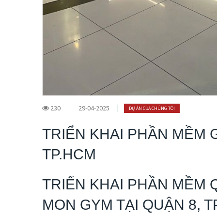
230
29-04-2025
DỰ ÁN CỦA CHÚNG TÔI
TRIỂN KHAI PHẦN MỀM 
TP.HCM
TRIỂN KHAI PHẦN MỀM 
MON GYM TẠI QUẬN 8, T