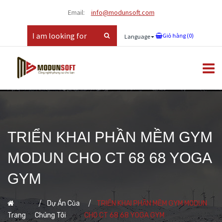
Email:
info@modunsoft.com
Giỏ hàng (
0
)
Language
TRIỂN KHAI PHẦN MỀM GYM
MODUN CHO CT 68 68 YOGA
GYM
Dự Án Của
TRIỂN KHAI PHẦN MỀM GYM MODUN
Trang
Chúng Tôi
CHO CT 68 68 YOGA GYM