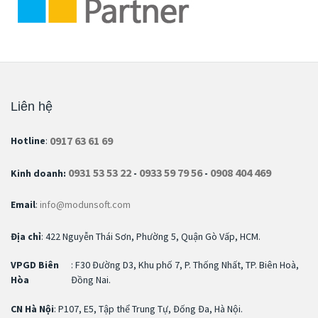
Liên hệ
0917 63 61 69
Hotline
:
0931 53 53 22
0933 59 79 56
0908 404 469
Kinh doanh:
-
-
Email
:
info@modunsoft.com
Địa chỉ
: 422 Nguyễn Thái Sơn, Phường 5, Quận Gò Vấp, HCM.
VPGD Biên
: F30 Đường D3, Khu phố 7, P. Thống Nhất, TP. Biên Hoà,
Hòa
Đồng Nai.
CN Hà Nội
: P107, E5, Tập thể Trung Tự, Đống Đa, Hà Nội.