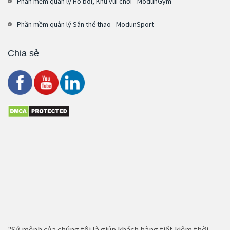
Phần mềm quản lý Hồ bơi, Khu vui chơi - ModunGym
Phần mềm quản lý Sân thể thao - ModunSport
Chia sẻ
"Sứ mệnh của chúng tôi là giúp khách hàng tiết kiệm thời