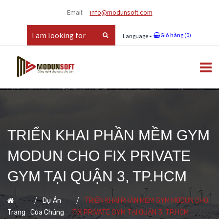
Email:
info@modunsoft.com
Giỏ hàng (
0
)
Language
TRIỂN KHAI PHẦN MỀM GYM
MODUN CHO FIX PRIVATE
GYM TẠI QUẬN 3, TP.HCM
Dự Án
TRIỂN KHAI PHẦN MỀM GYM MODUN CHO
Trang
Của Chúng
FIX PRIVATE GYM TẠI QUẬN 3, TP.HCM