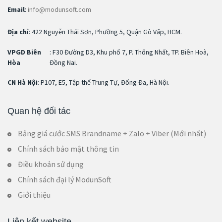
Email
:
info@modunsoft.com
Địa chỉ
: 422 Nguyễn Thái Sơn, Phường 5, Quận Gò Vấp, HCM.
VPGD Biên
: F30 Đường D3, Khu phố 7, P. Thống Nhất, TP. Biên Hoà,
Hòa
Đồng Nai.
CN Hà Nội
: P107, E5, Tập thể Trung Tự, Đống Đa, Hà Nội.
Quan hệ đối tác
Bảng giá cước SMS Brandname + Zalo + Viber (Mới nhất)
Chính sách bảo mật thông tin
Điều khoản sử dụng
Chính sách đại lý ModunSoft
Giới thiệu
Liên kết website