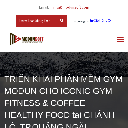
Email:
info@modunsoft.com
Giỏ hàng (
0
)
Language
TRIỂN KHAI PHẦN MỀM GYM
MODUN CHO ICONIC GYM
FITNESS & COFFEE
HEALTHY FOOD tại CHÁNH
LỘ, TP.QUẢNG NGÃI