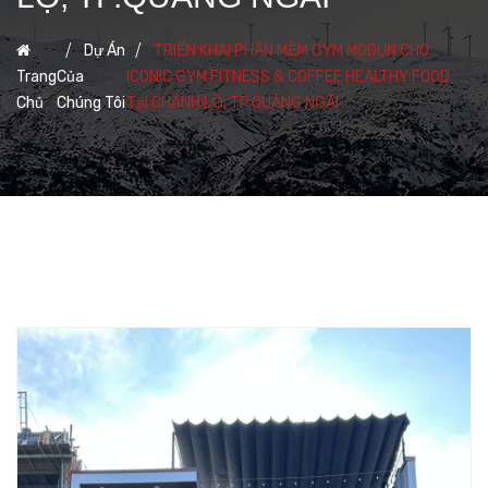
Dự Án
TRIỂN KHAI PHẦN MỀM GYM MODUN CHO
Trang
Của
ICONIC GYM FITNESS & COFFEE HEALTHY FOOD
Chủ
Chúng Tôi
Tại CHÁNH LỘ, TP.QUẢNG NGÃI