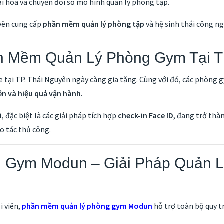
i hóa và chuyển đổi số mô hình quản lý phòng tập.
yên cung cấp
phần mềm quản lý phòng tập
và hệ sinh thái công n
 Mềm Quản Lý Phòng Gym Tại TP
 tại TP. Thái Nguyên ngày càng gia tăng. Cùng với đó, các phòng 
iên và hiệu quả vận hành
.
i
, đặc biệt là các giải pháp tích hợp
check-in Face ID
, đang trở thà
o tác thủ công.
Gym Modun – Giải Pháp Quản L
i viên,
phần mềm quản lý phòng gym Modun
hỗ trợ toàn bộ quy t