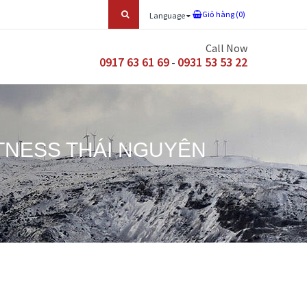
Giỏ hàng (
0
)
Language
Call Now
0917 63 61 69
0931 53 53 22
-
TNESS THÁI NGUYÊN