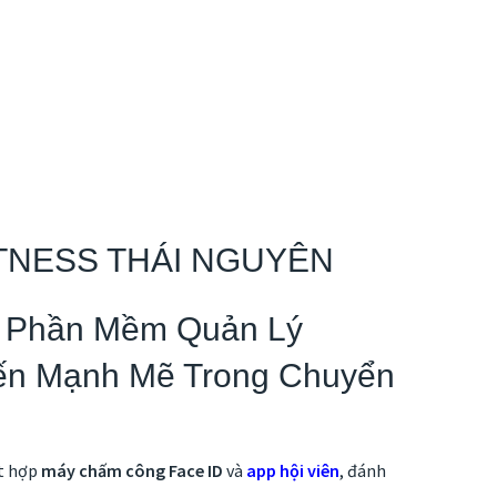
TNESS THÁI NGUYÊN
i Phần Mềm Quản Lý
iến Mạnh Mẽ Trong Chuyển
t hợp
máy chấm công Face ID
và
app hội viên
, đánh