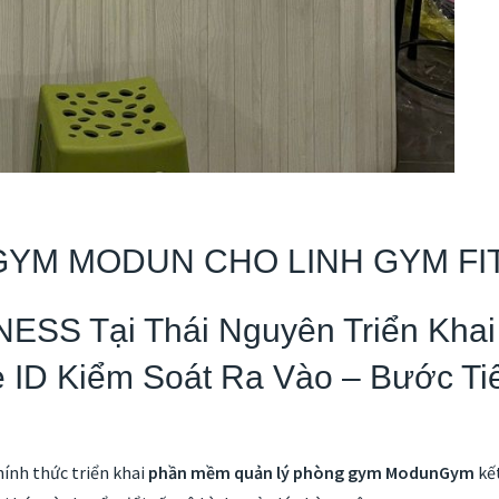
GYM MODUN CHO LINH GYM FI
ESS Tại Thái Nguyên Triển Kha
 ID Kiểm Soát Ra Vào – Bước T
ính thức triển khai
phần mềm quản lý phòng gym ModunGym
kế