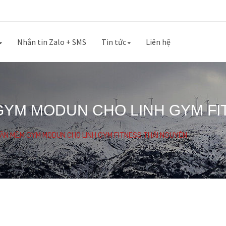
Nhắn tin Zalo + SMS
Tin tức
Liên hệ
GYM MODUN CHO LINH GYM FI
HẦN MỀM GYM MODUN CHO LINH GYM FITNESS THÁI NGUYÊN