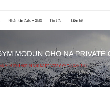
Nhắn tin Zalo + SMS
Tin tức
Liên hệ
GYM MODUN CHO NA PRIVATE 
HẦN MỀM GYM MODUN CHO NA PRIVATE GYM TẠI CẦN THƠ