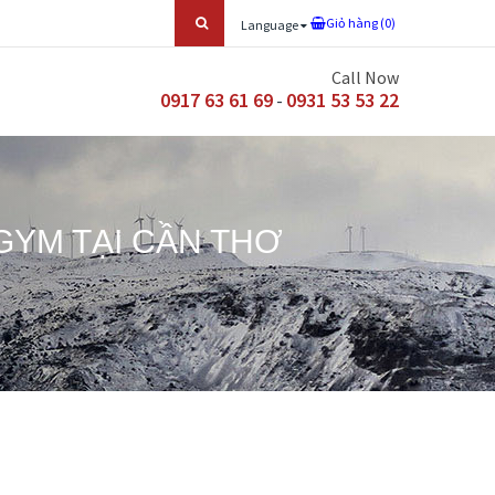
Giỏ hàng (
0
)
Language
Call Now
0917 63 61 69
0931 53 53 22
-
GYM TẠI CẦN THƠ