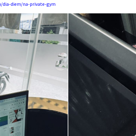
m/dia-diem/na-private-gym