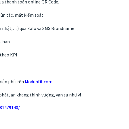
qua thanh toán online QR Code.
 ùn tắc, mất kiểm soát
nh nhật,…) qua Zalo và SMS Brandname
t hạn.
 theo KPI
miễn phí trên
Modunfit.com
phát, an khang thịnh vượng, vạn sự như ý!
081479140/