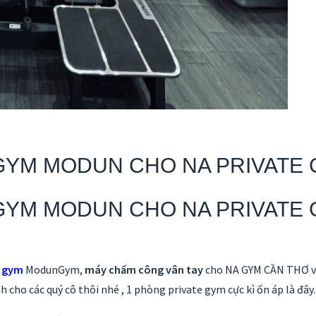
GYM MODUN CHO NA PRIVATE 
GYM MODUN CHO NA PRIVATE G
g gym
ModunGym,
máy chấm công vân tay
cho NA GYM CẦN THƠ vớ
h cho các quý cô thôi nhé , 1 phòng private gym cực kì ổn áp là đây.