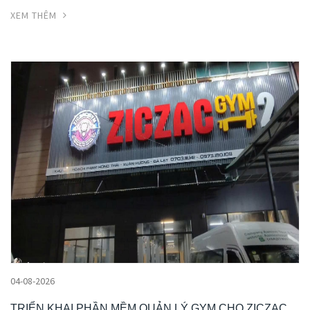
XEM THÊM
04-08-2026
TRIỂN KHAI PHẦN MỀM QUẢN LÝ GYM CHO ZICZAC