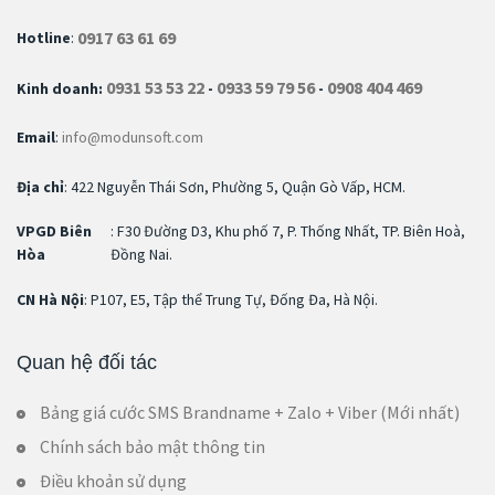
0917 63 61 69
Hotline
:
0931 53 53 22
0933 59 79 56
0908 404 469
Kinh doanh:
-
-
Email
:
info@modunsoft.com
Địa chỉ
: 422 Nguyễn Thái Sơn, Phường 5, Quận Gò Vấp, HCM.
VPGD Biên
: F30 Đường D3, Khu phố 7, P. Thống Nhất, TP. Biên Hoà,
Hòa
Đồng Nai.
CN Hà Nội
: P107, E5, Tập thể Trung Tự, Đống Đa, Hà Nội.
Quan hệ đối tác
Bảng giá cước SMS Brandname + Zalo + Viber (Mới nhất)
Chính sách bảo mật thông tin
Điều khoản sử dụng