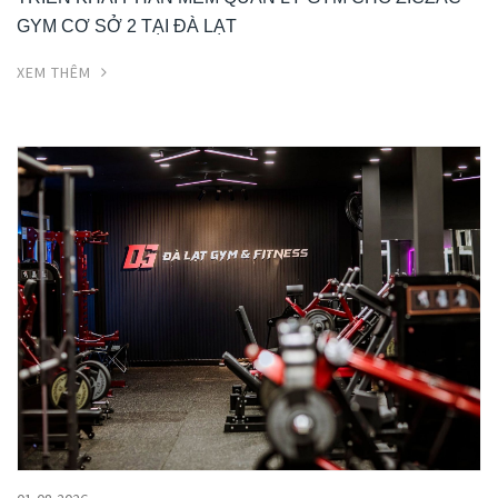
GYM CƠ SỞ 2 TẠI ĐÀ LẠT
XEM THÊM