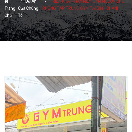
Dự Án
TRIỂN KHAI PHẦN MỀM GYM MODUN CHO
Trang
Của Chúng
PHÒNG TẬP TRUNG GYM TẠI BÌNH CHÁNH
Chủ
Tôi