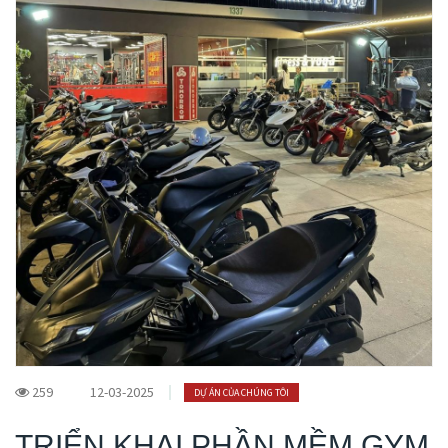
259
12-03-2025
DỰ ÁN CỦA CHÚNG TÔI
TRIỂN KHAI PHẦN MỀM GYM