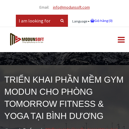
Email:
info@modunsoft.com
Giỏ hàng (
0
)
Language
TRIỂN KHAI PHẦN MỀM GYM
MODUN CHO PHÒNG
TOMORROW FITNESS &
YOGA TẠI BÌNH DƯƠNG