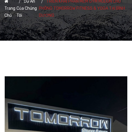
Dự Án
TRIỂN KHAI PHẦN MỀM GYM MODUN CHO
Trang
Của Chúng
PHÒNG TOMORROW FITNESS & YOGA TẠI BÌNH
Chủ
Tôi
DƯƠNG