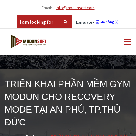
Email:
info@modunsoft.com
Giỏ hàng (
0
)
Language
TRIỂN KHAI PHẦN MỀM GYM
MODUN CHO RECOVERY
MODE TẠI AN PHÚ, TP.THỦ
ĐỨC