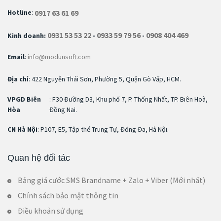
0917 63 61 69
Hotline
:
0931 53 53 22
0933 59 79 56
0908 404 469
Kinh doanh:
-
-
Email
:
info@modunsoft.com
Địa chỉ
: 422 Nguyễn Thái Sơn, Phường 5, Quận Gò Vấp, HCM.
VPGD Biên
: F30 Đường D3, Khu phố 7, P. Thống Nhất, TP. Biên Hoà,
Hòa
Đồng Nai.
CN Hà Nội
: P107, E5, Tập thể Trung Tự, Đống Đa, Hà Nội.
Quan hệ đối tác
Bảng giá cước SMS Brandname + Zalo + Viber (Mới nhất)
Chính sách bảo mật thông tin
Điều khoản sử dụng