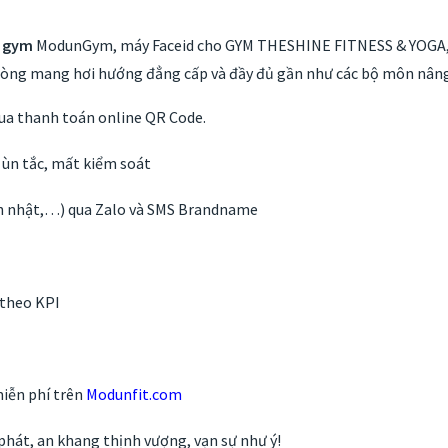
g gym
ModunGym, máy Faceid cho GYM THESHINE FITNESS & YOGA, m
 phòng mang hơi hướng đẳng cấp và đầy đủ gần như các bộ môn nâng
qua thanh toán online QR Code.
 ùn tắc, mất kiểm soát
nh nhật,…) qua Zalo và SMS Brandname
 theo KPI
miễn phí trên
Modunfit.com
phát, an khang thịnh vượng, vạn sự như ý!