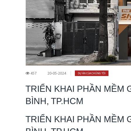
457
20-05-2024
DỰ ÁN CỦA CHÚNG TÔI
TRIỂN KHAI PHẦN MỀM 
BÌNH, TP.HCM
TRIỂN KHAI PHẦN MỀM 