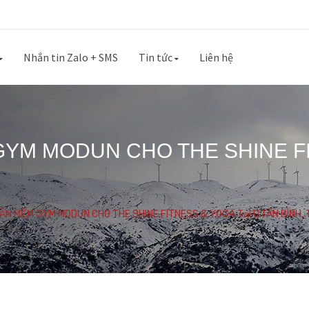
Nhắn tin Zalo + SMS
Tin tức
Liên hệ
GYM MODUN CHO THE SHINE FIT
HẦN MỀM GYM MODUN CHO THE SHINE FITNESS & YOGA Tại Q.TÂN BÌNH, 