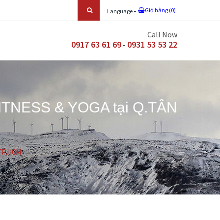
Giỏ hàng (
0
)
Language
Call Now
0917 63 61 69
0931 53 53 22
-
NESS & YOGA tại Q.TÂN
TP.HCM