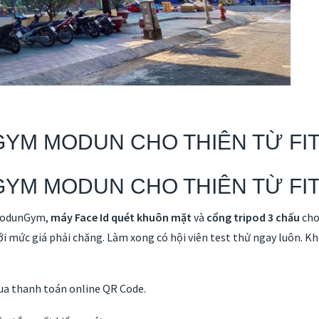
GYM MODUN CHO THIÊN TỪ FI
GYM MODUN CHO THIÊN TỪ FI
odunGym,
máy Face Id quét khuôn mặt
và
cổng tripod 3 chấu
cho
với mức giá phải chăng. Làm xong có hội viên test thử ngay luôn.
qua thanh toán online QR Code.