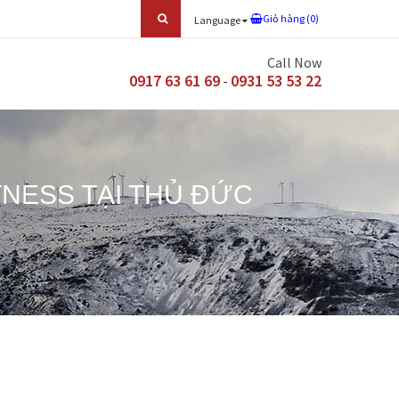
Giỏ hàng (
0
)
Language
Call Now
0917 63 61 69
0931 53 53 22
-
TNESS TẠI THỦ ĐỨC