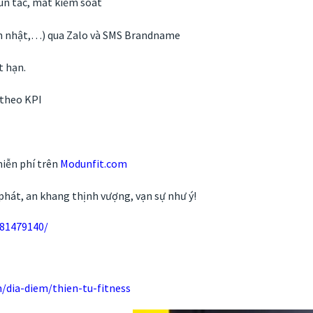
 ùn tắc, mất kiểm soát
nh nhật,…) qua Zalo và SMS Brandname
t hạn.
 theo KPI
miễn phí trên
Modunfit.com
phát, an khang thịnh vượng, vạn sự như ý!
081479140/
/dia-diem/thien-tu-fitness