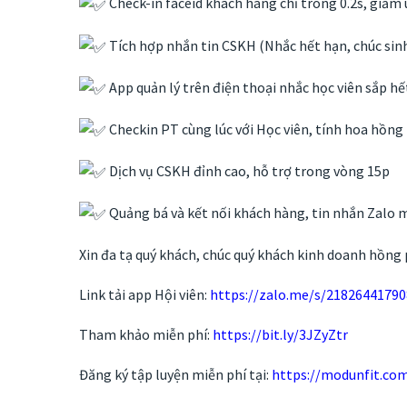
Check-in faceid khách hàng chỉ trong 0.2s, giảm
Tích hợp nhắn tin CSKH (Nhắc hết hạn, chúc si
App quản lý trên điện thoại nhắc học viên sắp hế
Checkin PT cùng lúc với Học viên, tính hoa hồng
Dịch vụ CSKH đỉnh cao, hỗ trợ trong vòng 15p
Quảng bá và kết nối khách hàng, tin nhắn Zalo 
Xin đa tạ quý khách, chúc quý khách kinh doanh hồng 
Link tải app Hội viên:
https://zalo.me/s/2182644179
Tham khảo miễn phí:
https://bit.ly/3JZyZtr
Đăng ký tập luyện miễn phí tại:
https://modunfit.com