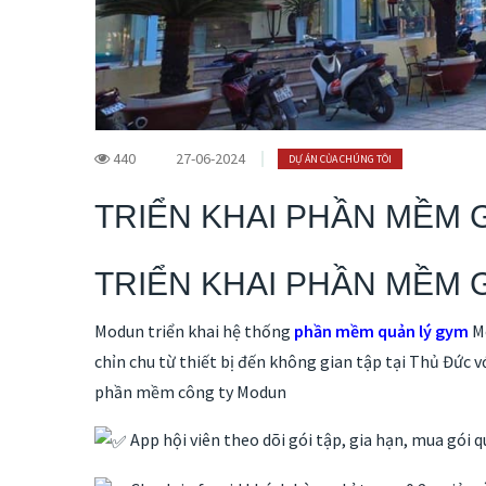
440
27-06-2024
DỰ ÁN CỦA CHÚNG TÔI
TRIỂN KHAI PHẦN MỀM 
TRIỂN KHAI PHẦN MỀM 
Modun triển khai hệ thống
phần mềm quản lý gym
M
chỉn chu từ thiết bị đến không gian tập tại Thủ Đức 
phần mềm công ty Modun
App hội viên theo dõi gói tập, gia hạn, mua gói 