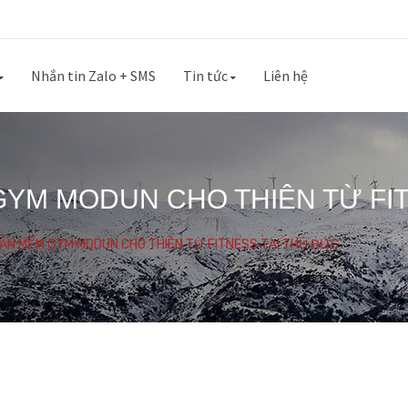
Nhắn tin Zalo + SMS
Tin tức
Liên hệ
GYM MODUN CHO THIÊN TỪ FI
HẦN MỀM GYM MODUN CHO THIÊN TỪ FITNESS TẠI THỦ ĐỨC