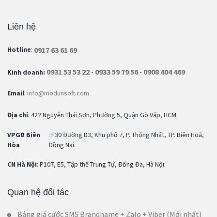
Liên hệ
0917 63 61 69
Hotline
:
0931 53 53 22
0933 59 79 56
0908 404 469
Kinh doanh:
-
-
Email
:
info@modunsoft.com
Địa chỉ
: 422 Nguyễn Thái Sơn, Phường 5, Quận Gò Vấp, HCM.
VPGD Biên
: F30 Đường D3, Khu phố 7, P. Thống Nhất, TP. Biên Hoà,
Hòa
Đồng Nai.
CN Hà Nội
: P107, E5, Tập thể Trung Tự, Đống Đa, Hà Nội.
Quan hệ đối tác
Bảng giá cước SMS Brandname + Zalo + Viber (Mới nhất)