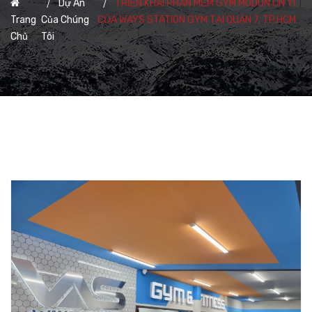
Dự Án
TRIỂN KHAI PHẦN MỀM GYM MODUN CN 11
Trang
Của Chúng
CỦA WAYS STATION GYM TẠI QUẬN 7, TP.HCM
Chủ
Tôi