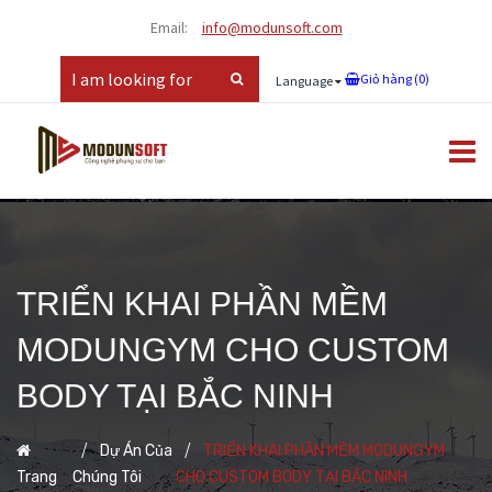
Email:
info@modunsoft.com
Giỏ hàng (
0
)
Language
TRIỂN KHAI PHẦN MỀM
MODUNGYM CHO CUSTOM
BODY TẠI BẮC NINH
Dự Án Của
TRIỂN KHAI PHẦN MỀM MODUNGYM
Trang
Chúng Tôi
CHO CUSTOM BODY TẠI BẮC NINH