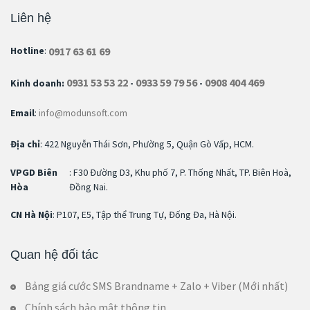
Liên hệ
0917 63 61 69
Hotline
:
0931 53 53 22
0933 59 79 56
0908 404 469
Kinh doanh:
-
-
Email
:
info@modunsoft.com
Địa chỉ
: 422 Nguyễn Thái Sơn, Phường 5, Quận Gò Vấp, HCM.
VPGD Biên
: F30 Đường D3, Khu phố 7, P. Thống Nhất, TP. Biên Hoà,
Hòa
Đồng Nai.
CN Hà Nội
: P107, E5, Tập thể Trung Tự, Đống Đa, Hà Nội.
Quan hệ đối tác
Bảng giá cước SMS Brandname + Zalo + Viber (Mới nhất)
Chính sách bảo mật thông tin