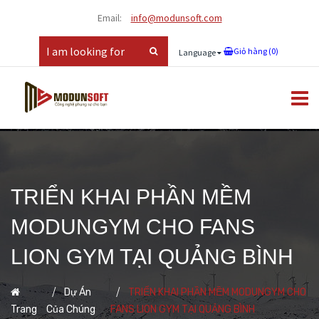
Email:
info@modunsoft.com
Giỏ hàng (
0
)
Language
TRIỂN KHAI PHẦN MỀM
MODUNGYM CHO FANS
LION GYM TẠI QUẢNG BÌNH
Dự Án
TRIỂN KHAI PHẦN MỀM MODUNGYM CHO
Trang
Của Chúng
FANS LION GYM TẠI QUẢNG BÌNH