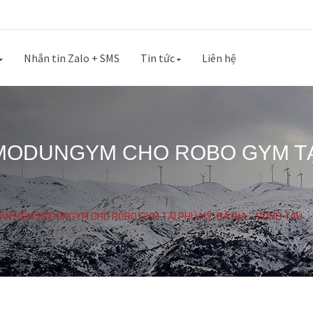
Nhắn tin Zalo + SMS
Tin tức
Liên hệ
MODUNGYM CHO ROBO GYM TẠI 
HẦN MỀM MODUNGYM CHO ROBO GYM TẠI PHÚ MỸ, BÀ RỊA - VŨNG TÀU