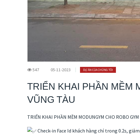
547
05-11-2023
DỰ ÁN CỦA CHÚNG TÔI
TRIỂN KHAI PHẦN MỀM 
VŨNG TÀU
TRIỂN KHAI PHẦN MỀM MODUNGYM CHO ROBO GYM TẠ
Check-in Face Id khách hàng chỉ trong 0.2s, giảm