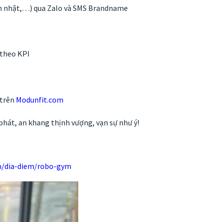
nh nhật,…) qua Zalo và SMS Brandname
 theo KPI
 trên
Modunfit.com
phát, an khang thịnh vượng, vạn sự như ý!
m/dia-diem/robo-gym