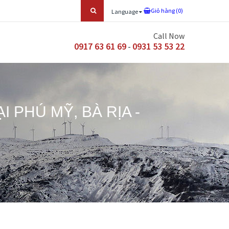
Giỏ hàng (
0
)
Language
Call Now
0917 63 61 69
0931 53 53 22
-
PHÚ MỸ, BÀ RỊA -