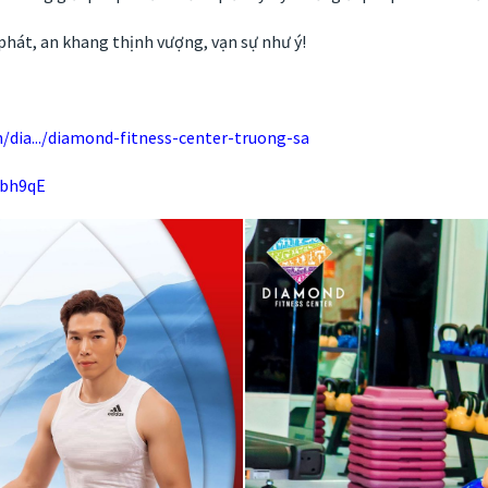
phát, an khang thịnh vượng, vạn sự như ý!
/dia.../diamond-fitness-center-truong-sa
5bh9qE