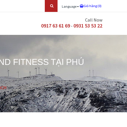
Giỏ hàng (
0
)
Language
Call Now
0917 63 61 69
0931 53 53 22
-
D FITNESS TẠI PHÚ
.HCM