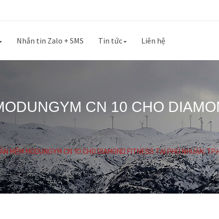
Nhắn tin Zalo + SMS
Tin tức
Liên hệ
MODUNGYM CN 10 CHO DIAMON
HẦN MỀM MODUNGYM CN 10 CHO DIAMOND FITNESS TẠI PHÚ NHUẬN, TP