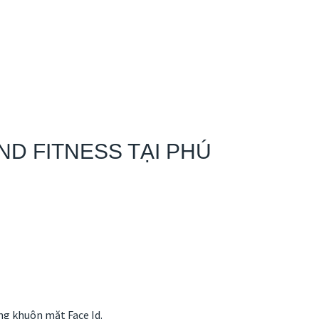
D FITNESS TẠI PHÚ
ng khuôn mặt Face Id.