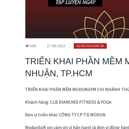
506
27-06-2023
DỰ ÁN CỦA CHÚNG TÔI
TRIỂN KHAI PHẦN MỀM 
NHUẬN, TP.HCM
TRIỂN KHAI PHẦN MỀM MODUNGYM CHI NHÁNH THỨ 
Khách hàng: CLB DIAMOND FITNESS & YOGA
Đơn vị triển khai: CÔNG TY CP TĐ MODUN
ModunSoft xin cảm ơn vì hân hạnh là đơn vị đồng hàn