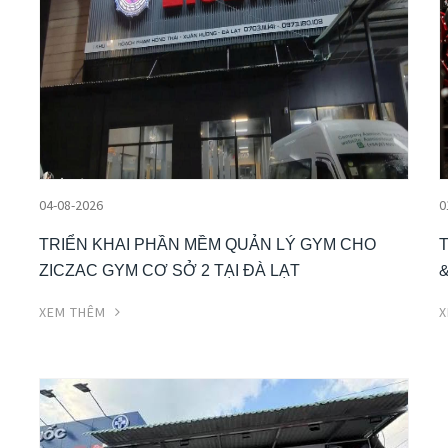
04-08-2026
0
TRIỂN KHAI PHẦN MỀM QUẢN LÝ GYM CHO
T
ZICZAC GYM CƠ SỞ 2 TẠI ĐÀ LẠT
&
XEM THÊM
X