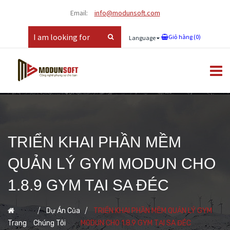
Email:
info@modunsoft.com
Giỏ hàng (
0
)
Language
TRIỂN KHAI PHẦN MỀM
QUẢN LÝ GYM MODUN CHO
1.8.9 GYM TẠI SA ĐÉC
Dự Án Của
TRIỂN KHAI PHẦN MỀM QUẢN LÝ GYM
Trang
Chúng Tôi
MODUN CHO 1.8.9 GYM TẠI SA ĐÉC