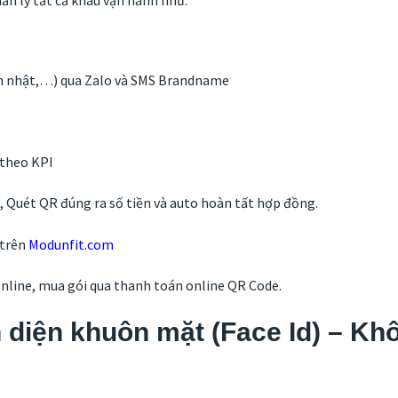
n lý tất cả khâu vận hành như:
nh nhật,…) qua Zalo và SMS Brandname
 theo KPI
Quét QR đúng ra số tiền và auto hoàn tất hợp đồng.
 trên
Modunfit.com
online, mua gói qua thanh toán online QR Code.
diện khuôn mặt (Face Id) – Khôn