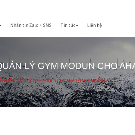
Nhắn tin Zalo + SMS
Tin tức
Liên hệ
 QUẢN LÝ GYM MODUN CHO AH
HẦN MỀM QUẢN LÝ GYM MODUN CHO AHAGYM CHI NHÁNH 3