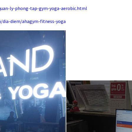
an-ly-phong-tap-gym-yoga-aerobic.html
m/dia-diem/ahagym-fitness-yoga