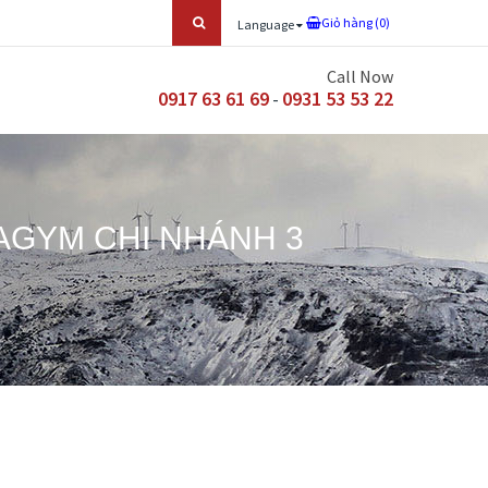
Giỏ hàng (
0
)
Language
Call Now
0917 63 61 69
0931 53 53 22
-
AGYM CHI NHÁNH 3