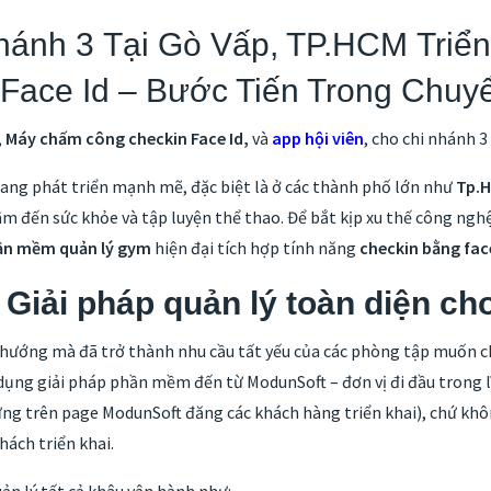
ánh 3 Tại Gò Vấp, TP.HCM Triể
Face Id – Bước Tiến Trong Chuy
,
Máy chấm công checkin Face Id,
và
app hội viên
, cho chi nhánh 
ang phát triển mạnh mẽ, đặc biệt là ở các thành phố lớn như
Tp.H
m đến sức khỏe và tập luyện thể thao. Để bắt kịp xu thế công ngh
ần mềm quản lý gym
hiện đại tích hợp tính năng
checkin bằng fac
Giải pháp quản lý toàn diện ch
hướng mà đã trở thành nhu cầu tất yếu của các phòng tập muốn ch
ụng giải pháp phần mềm đến từ ModunSoft – đơn vị đi đầu trong l
ng trên page ModunSoft đăng các khách hàng triển khai), chứ khô
hách triển khai.