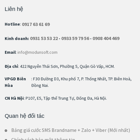
Liên hệ
0917 63 61 69
Hotline
:
0931 53 53 22
0933 59 79 56
0908 404 469
Kinh doanh:
-
-
Email
:
info@modunsoft.com
Địa chỉ
: 422 Nguyễn Thái Sơn, Phường 5, Quận Gò Vấp, HCM.
VPGD Biên
: F30 Đường D3, Khu phố 7, P. Thống Nhất, TP. Biên Hoà,
Hòa
Đồng Nai.
CN Hà Nội
: P107, E5, Tập thể Trung Tự, Đống Đa, Hà Nội.
Quan hệ đối tác
Bảng giá cước SMS Brandname + Zalo + Viber (Mới nhất)
Chính sách bảo mật thông tin