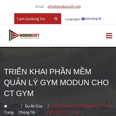
Email:
info@modunsoft.com
Giỏ hàng (
0
)
Language
TRIỂN KHAI PHẦN MỀM
QUẢN LÝ GYM MODUN CHO
CT GYM
Dự Án Của
TRIỂN KHAI PHẦN MỀM QUẢN LÝ GYM
Trang
Chúng Tôi
MODUN CHO CT GYM