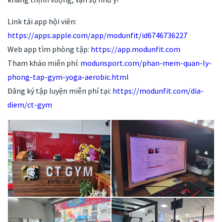
Link tải app hội viên:
https://apps.apple.com/app/modunfit/id6746736227
Web app tìm phòng tập:
https://app.modunfit.com
Tham khảo miễn phí:
modunsport.com/phan-mem-quan-ly-
phong-tap-gym-yoga-aerobic.html
Đăng ký tập luyện miễn phí tại:
https://modunfit.com/dia-
diem/ct-gym