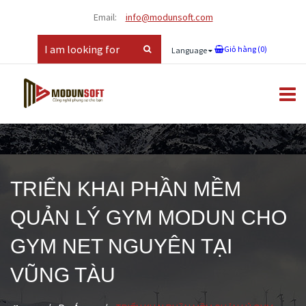
Email:
info@modunsoft.com
Giỏ hàng (
0
)
Language
TRIỂN KHAI PHẦN MỀM
QUẢN LÝ GYM MODUN CHO
GYM NET NGUYÊN TẠI
VŨNG TÀU