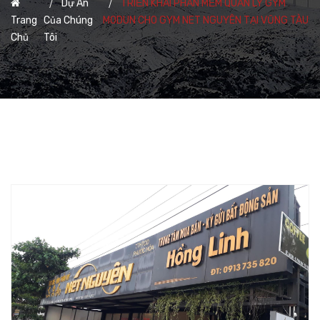
Dự Án
TRIỂN KHAI PHẦN MỀM QUẢN LÝ GYM
Trang
Của Chúng
MODUN CHO GYM NET NGUYÊN TẠI VŨNG TÀU
Chủ
Tôi