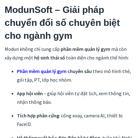
ModunSoft – Giải pháp
chuyển đổi số chuyên biệt
cho ngành gym
Modun không chỉ cung cấp
phần mềm quản lý gym
mà còn
xây dựng một
hệ sinh thái số
toàn diện cho ngành thể hình:
Phần mềm quản lý gym
chuyên sâu
theo mô hình thẻ,
gói tập, PT, lớp học nhóm.
App hội viên
– giúp hội viên tự đặt lịch, xem thông tin,
nhận thông báo.
Tích hợp phần cứng
: cổng xoay, camera AI, thiết bị
FaceID.
Hệ thống xuất hóa đơn điện tử tự động
, tuân thủ Nghị