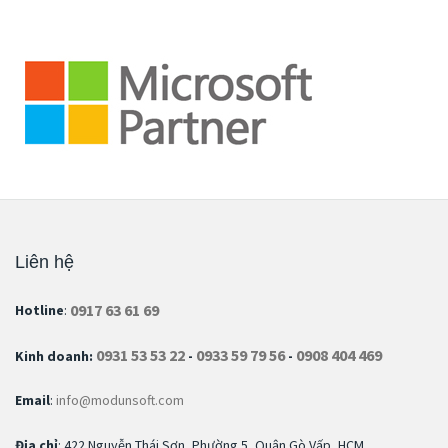
Liên hệ
0917 63 61 69
Hotline
:
0931 53 53 22
0933 59 79 56
0908 404 469
Kinh doanh:
-
-
Email
:
info@modunsoft.com
Địa chỉ
: 422 Nguyễn Thái Sơn, Phường 5, Quận Gò Vấp, HCM.