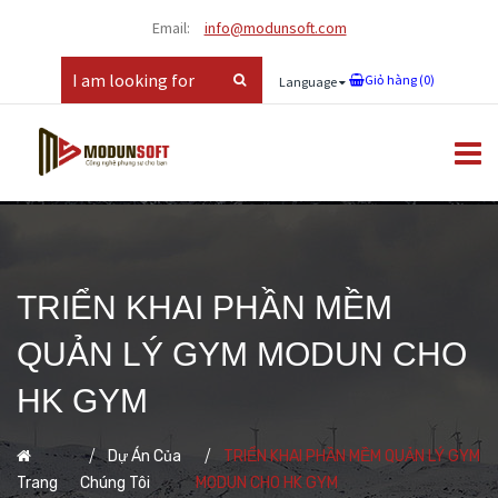
Email:
info@modunsoft.com
Giỏ hàng (
0
)
Language
TRIỂN KHAI PHẦN MỀM
QUẢN LÝ GYM MODUN CHO
HK GYM
Dự Án Của
TRIỂN KHAI PHẦN MỀM QUẢN LÝ GYM
Trang
Chúng Tôi
MODUN CHO HK GYM