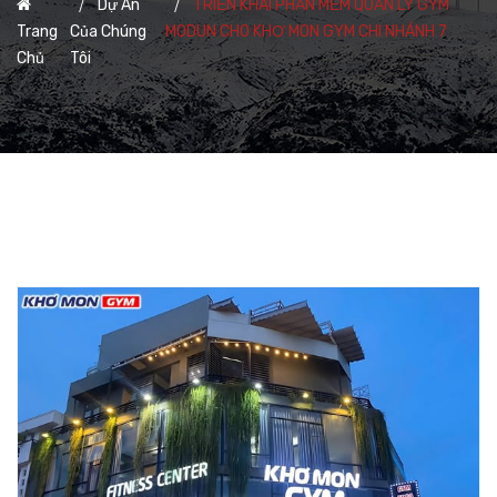
Dự Án
TRIỂN KHAI PHẦN MỀM QUẢN LÝ GYM
Trang
Của Chúng
MODUN CHO KHƠ MON GYM CHI NHÁNH 7
Chủ
Tôi