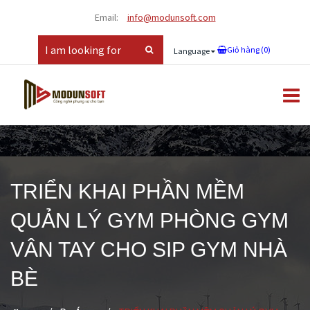
Email:
info@modunsoft.com
Giỏ hàng (
0
)
Language
TRIỂN KHAI PHẦN MỀM
QUẢN LÝ GYM PHÒNG GYM
VÂN TAY CHO SIP GYM NHÀ
BÈ