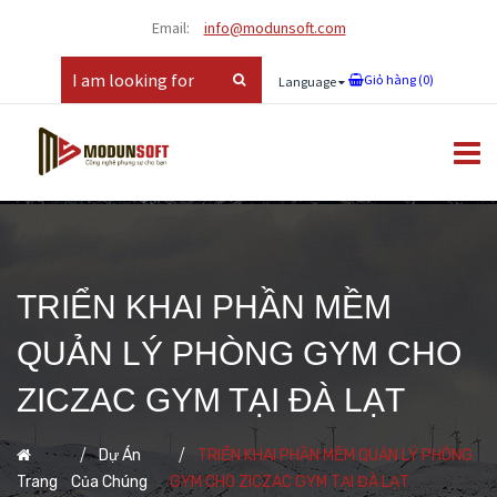
Email:
info@modunsoft.com
Giỏ hàng (
0
)
Language
TRIỂN KHAI PHẦN MỀM
QUẢN LÝ PHÒNG GYM CHO
ZICZAC GYM TẠI ĐÀ LẠT
Dự Án
TRIỂN KHAI PHẦN MỀM QUẢN LÝ PHÒNG
Trang
Của Chúng
GYM CHO ZICZAC GYM TẠI ĐÀ LẠT