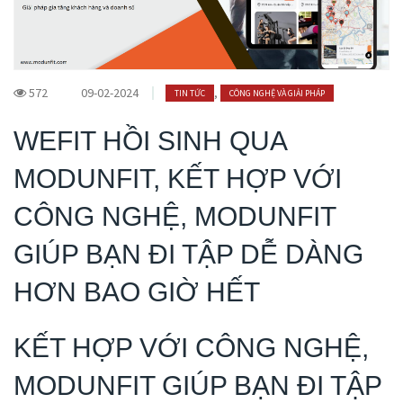
572
09-02-2024
,
TIN TỨC
CÔNG NGHỆ VÀ GIẢI PHÁP
WEFIT HỒI SINH QUA
MODUNFIT, KẾT HỢP VỚI
CÔNG NGHỆ, MODUNFIT
GIÚP BẠN ĐI TẬP DỄ DÀNG
HƠN BAO GIỜ HẾT
KẾT HỢP VỚI CÔNG NGHỆ,
MODUNFIT GIÚP BẠN ĐI TẬP