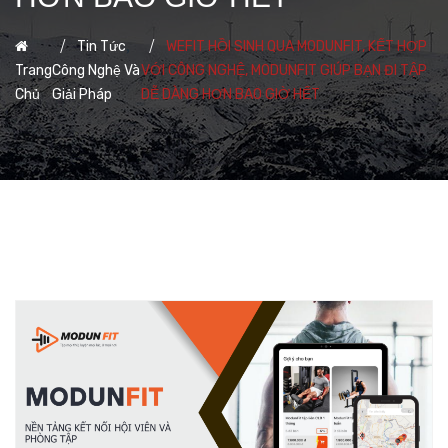
,
Tin Tức
WEFIT HỒI SINH QUA MODUNFIT, KẾT HỢP
Trang
Công Nghệ Và
VỚI CÔNG NGHỆ, MODUNFIT GIÚP BẠN ĐI TẬP
Chủ
Giải Pháp
DỄ DÀNG HƠN BAO GIỜ HẾT