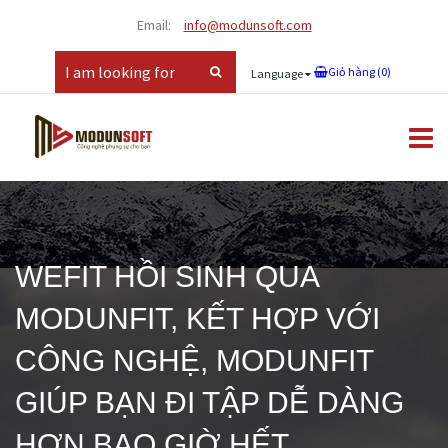
Email:
info@modunsoft.com
Giỏ hàng (
0
)
Language
WEFIT HỒI SINH QUA
MODUNFIT, KẾT HỢP VỚI
CÔNG NGHỆ, MODUNFIT
GIÚP BẠN ĐI TẬP DỄ DÀNG
HƠN BAO GIỜ HẾT