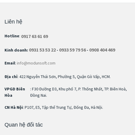
Liên hệ
0917 63 61 69
Hotline
:
0931 53 53 22
0933 59 79 56
0908 404 469
Kinh doanh:
-
-
Email
:
info@modunsoft.com
Địa chỉ
: 422 Nguyễn Thái Sơn, Phường 5, Quận Gò Vấp, HCM.
VPGD Biên
: F30 Đường D3, Khu phố 7, P. Thống Nhất, TP. Biên Hoà,
Hòa
Đồng Nai.
CN Hà Nội
: P107, E5, Tập thể Trung Tự, Đống Đa, Hà Nội.
Quan hệ đối tác