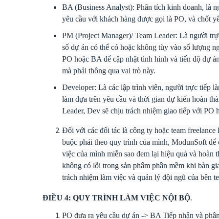
BA (Business Analyst): Phân tích kinh doanh, là n
yêu cầu với khách hàng được gọi là PO, và chốt y
PM (Project Manager)/ Team Leader: Là người trực 
số dự án có thể có hoặc không tùy vào số lượng ng
PO hoặc BA để cập nhật tình hình và tiến độ dự án
mà phải thông qua vai trò này.
Developer: Là các lập trình viên, người trực tiếp 
làm dựa trên yêu cầu và thời gian dự kiến hoàn t
Leader, Dev sẽ chịu trách nhiệm giao tiếp với PO 
Đối với các đối tác là công ty hoặc team freelanc
buộc phải theo quy trình của mình, ModunSoft để c
việc của mình miễn sao đem lại hiệu quả và hoàn t
không có lỗi trong sản phẩm phần mềm khi bàn gi
trách nhiệm làm việc và quản lý đội ngũ của bên te
ĐIỀU 4: QUY TRÌNH LÀM VIỆC NỘI BỘ
.
PO đưa ra yêu cầu dự án -> BA Tiếp nhận và phân t