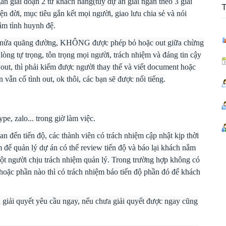
n giai đoạn 2 từ khách hàng(tùy dự án giải ngân theo 3 giai
T
yện đời, mục tiêu gắn kết mọi người, giao lưu chia sẻ và nói
ậm tình huynh đệ.
quá nửa quãng đường, KHÔNG được phép bỏ hoặc out giữa chừng
 lòng tự trọng, tôn trọng mọi người, trách nhiệm và đáng tin cậy
 out, thì phải kiếm được người thay thế và viết document hoặc
 vẫn cố tình out, ok thôi, các bạn sẽ được nổi tiếng.
pe, zalo... trong giờ làm việc.
an đến tiến độ, các thành viên có trách nhiệm cập nhật kịp thời
àm để quản lý dự án có thể review tiến độ và báo lại khách nắm
ột người chịu trách nhiệm quản lý. Trong trường hợp không có
hoặc phần nào thì có trách nhiệm báo tiến độ phần đó để khách
à giải quyết yêu cầu ngay, nếu chưa giải quyết được ngay cũng