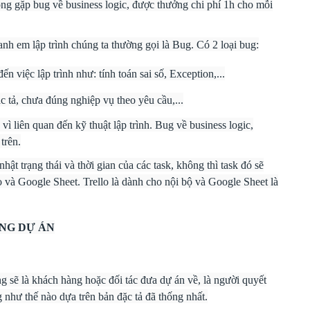
ông gặp bug về business logic, được thưởng chi phí 1h cho mỗi
anh em lập trình chúng ta thường gọi là Bug. Có 2 loại bug:
n việc lập trình như: tính toán sai số, Exception,...
ặc tả, chưa đúng nghiệp vụ theo yêu cầu,...
ì liên quan đến kỹ thuật lập trình. Bug về business logic,
trên.
ật trạng thái và thời gian của các task, không thì task đó sẽ
o và Google Sheet. Trello là dành cho nội bộ và Google Sheet là
ONG DỰ ÁN
sẽ là khách hàng hoặc đối tác đưa dự án về, là người quyết
 như thế nào dựa trên bản đặc tả đã thống nhất.