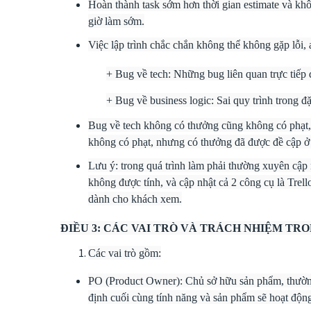
Hoàn thành task sớm hơn thời gian estimate và kh
giờ làm sớm.
Việc lập trình chắc chắn không thể không gặp lỗi, 
+ Bug về tech: Những bug liên quan trực tiếp đế
+ Bug về business logic: Sai quy trình trong đ
Bug về tech không có thưởng cũng không có phạt, v
không có phạt, nhưng có thưởng đã được đề cập ở 
Lưu ý: trong quá trình làm phải thường xuyên cập nh
không được tính, và cập nhật cả 2 công cụ là Trell
dành cho khách xem.
ĐIỀU 3: CÁC VAI TRÒ VÀ TRÁCH NHIỆM TR
Các vai trò gồm:
PO (Product Owner): Chủ sở hữu sản phẩm, thường 
định cuối cùng tính năng và sản phẩm sẽ hoạt động