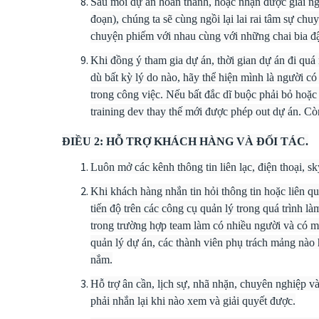
Sau mỗi dự án hoàn thành, hoặc nhận được giải ngâ
đoạn), chúng ta sẽ cùng ngồi lại lai rai tâm sự chu
chuyện phiếm với nhau cùng với những chai bia đ
Khi đồng ý tham gia dự án, thời gian dự án đi 
dù bất kỳ lý do nào, hãy thể hiện mình là người có
trong công việc. Nếu bất đắc dĩ buộc phải bỏ hoặc
training dev thay thế mới được phép out dự án. Còn
ĐIỀU 2: HỖ TRỢ KHÁCH HÀNG VÀ ĐỐI TÁC.
Luôn mở các kênh thông tin liên lạc, điện thoại, sky
Khi khách hàng nhắn tin hỏi thông tin hoặc liên qu
tiến độ trên các công cụ quản lý trong quá trình l
trong trường hợp team làm có nhiều người và có m
quản lý dự án, các thành viên phụ trách mảng nào 
nắm.
Hỗ trợ ân cần, lịch sự, nhã nhặn, chuyên nghiệp v
phải nhắn lại khi nào xem và giải quyết được.