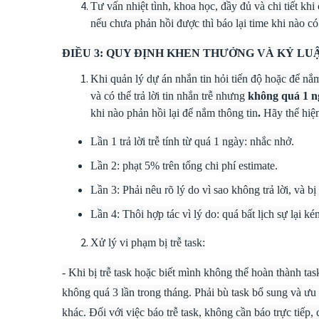
Tư vấn nhiệt tình, khoa học, đầy đủ và chi tiết khi
nếu chưa phản hồi được thì báo lại time khi nào có
ĐIỀU 3: QUY ĐỊNH KHEN THƯỞNG VÀ KỶ LUẬ
Khi quản lý dự án nhắn tin hỏi tiến độ hoặc để nắ
và có thể trả lời tin nhắn trễ nhưng
không quá 1 
khi nào phản hồi lại để nắm thông tin
.
Hãy thể hiện
Lần 1 trả lời trễ tính từ quá 1 ngày: nhắc nhở.
Lần 2: phạt 5% trên tổng chi phí estimate.
Lần 3: Phải nêu rõ lý do vì sao không trả lời, và bị
Lần 4: Thôi hợp tác vì lý do: quá bất lịch sự lại k
Xử lý vi phạm bị trễ task:
- Khi bị trễ task hoặc biết mình không thể hoàn thành tas
không quá 3 lần trong tháng. Phải bù task bổ sung và ưu t
khác. Đối với việc báo trễ task, không cần báo trực tiếp, 