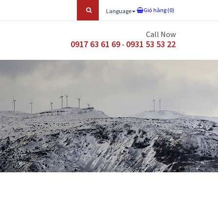
Giỏ hàng (
0
)
Language
Call Now
0917 63 61 69
0931 53 53 22
-