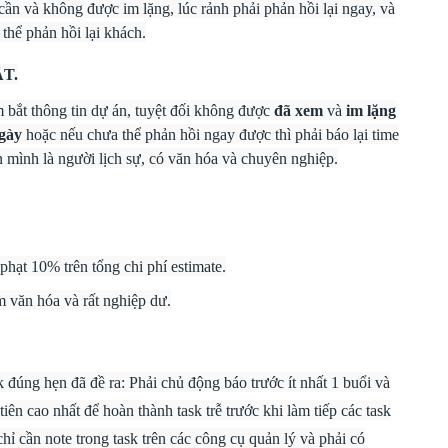
 cần và không được im lặng, lúc rảnh phải phản hồi lại ngay, và
 thể phản hồi lại khách.
T.
m bắt thông tin dự án, tuyệt đối không được
đã xem
và
im lặng
ngày
hoặc nếu chưa thể phản hồi ngay được thì phải báo lại time
 mình là người lịch sự, có văn hóa và chuyên nghiệp.
 phạt 10% trên tổng chi phí estimate.
ém văn hóa và rất nghiệp dư.
k đúng hẹn đã đề ra: Phải chủ động báo trước ít nhất 1 buổi và
iên cao nhất để hoàn thành task trễ trước khi làm tiếp các task
chỉ cần note trong task trên các công cụ quản lý và phải có