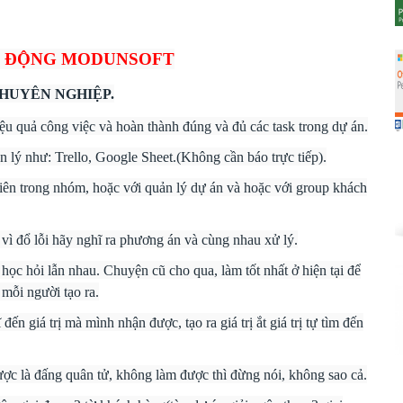
T ĐỘNG MODUNSOFT
CHUYÊN NGHIỆP.
ệu quả công việc và hoàn thành đúng và đủ các task trong dự án.
 lý như: Trello, Google Sheet.(Không cần báo trực tiếp).
iên trong nhóm, hoặc với quản lý dự án và hoặc với group khách
 vì đổ lỗi hãy nghĩ ra phương án và cùng nhau xử lý.
à học hỏi lẫn nhau. Chuyện cũ cho qua, làm tốt nhất ở hiện tại để
 mỗi người tạo ra.
ến giá trị mà mình nhận được, tạo ra giá trị ắt giá trị tự tìm đến
ược là đấng quân tử, không làm được thì đừng nói, không sao cả.