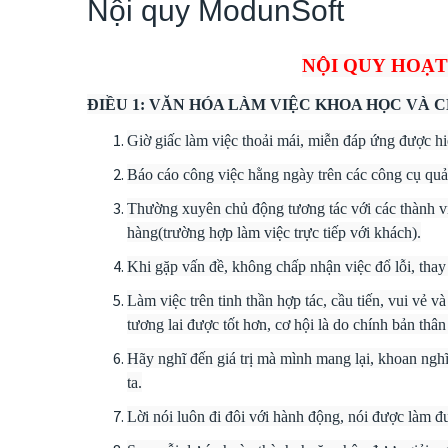
Nội quy ModunSoft
NỘI QUY HOẠ
ĐIỀU 1: VĂN HÓA LÀM VIỆC KHOA HỌC VÀ 
Giờ giấc làm việc thoải mái, miễn đáp ứng được hi
Báo cáo công việc hằng ngày trên các công cụ quản
Thường xuyên chủ động tương tác với các thành v
hàng(trường hợp làm việc trực tiếp với khách).
Khi gặp vấn đề, không chấp nhận việc đổ lỗi, thay
Làm việc trên tinh thần hợp tác, cầu tiến, vui vẻ v
tương lai được tốt hơn, cơ hội là do chính bản thân
Hãy nghĩ đến giá trị mà mình mang lại, khoan nghĩ đ
ta.
Lời nói luôn đi đôi với hành động, nói được làm đ