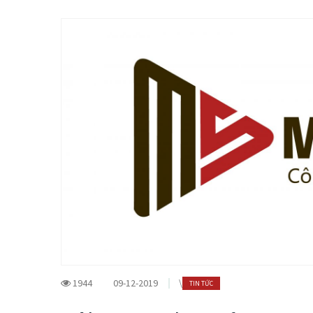
1944
09-12-2019
\
TIN TỨC