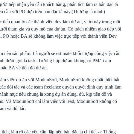
gười tiếp nhận yêu cầu khách hàng, phân tích làm ra bản đặc tả
êu cầu với PO dựa trên bản đặc tả này.(Thường là mình)
tiếp quản lý các thành viên dev làm dự án, vị trí này trong một
ười tham gia và quy mô của dự án. Có trách nhiệm giao tiếp với
, PO hoặc BA sẽ không làm việc trực tiếp với thành viên Dev,
làm nên sản phẩm. Là người sẽ estimate khối lượng công việc cần
hành được gọi là task. Trường hợp dự án không có PM/Team
hoặc BA về tiến độ dự án.
e làm việc dự án với ModunSoft, ModunSoft không nhất thiết bắt
ác đối tác và các team freelance quyền quyết định quy trình làm
hành mục tiêu chung là xong dự án đúng, đủ, kịp tiến độ và
ao. Và ModunSoft chỉ làm việc với lead, ModunSoft không có
am và đối tác.
ích, làm rõ các yêu cầu, lập nên bản đặc tả chi tiết -> Thống