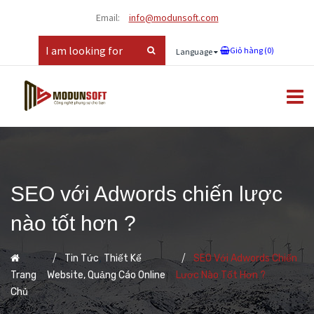
Email:
info@modunsoft.com
Giỏ hàng (
0
)
Language
SEO với Adwords chiến lược
nào tốt hơn ?
,
Tin Tức
Thiết Kế
SEO Với Adwords Chiến
Trang
Website, Quảng Cáo Online
Lược Nào Tốt Hơn ?
Chủ