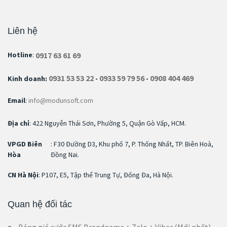
Liên hệ
0917 63 61 69
Hotline
:
0931 53 53 22
0933 59 79 56
0908 404 469
Kinh doanh:
-
-
Email
:
info@modunsoft.com
Địa chỉ
: 422 Nguyễn Thái Sơn, Phường 5, Quận Gò Vấp, HCM.
VPGD Biên
: F30 Đường D3, Khu phố 7, P. Thống Nhất, TP. Biên Hoà,
Hòa
Đồng Nai.
CN Hà Nội
: P107, E5, Tập thể Trung Tự, Đống Đa, Hà Nội.
Quan hệ đối tác
Bảng giá cước SMS Brandname + Zalo + Viber (Mới nhất)