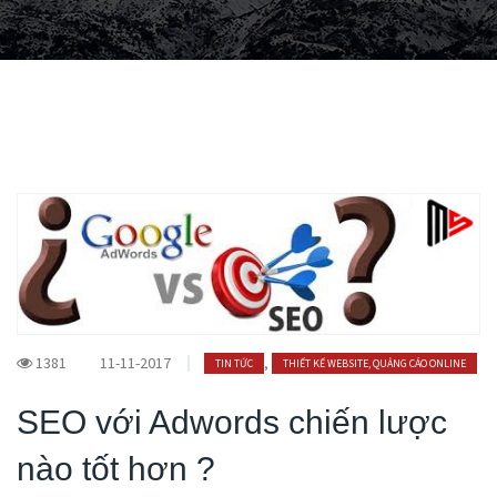
1381
11-11-2017
,
TIN TỨC
THIẾT KẾ WEBSITE, QUẢNG CÁO ONLINE
SEO với Adwords chiến lược
nào tốt hơn ?