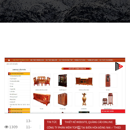
13-
,
,
TIN TỨC
THIẾT KẾ WEBSITE, QUẢNG CÁO ONLINE
1309
11-
CÔNG TY PHẦN MỀM TOP 1️⃣ TẠI BIÊN HÒA ĐỒNG NAI ✅ THEO