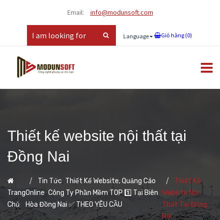
Email:
info@modunsoft.com
Giỏ hàng (
0
)
Language
Thiết kế website nội thất tại
Đồng Nai
,
Tin Tức
Thiết Kế Website, Quảng Cáo
Thiết Kế
,
Trang
Online
Công Ty Phần Mềm TOP 1️⃣ Tại Biên
Website Nội
Chủ
Hòa Đồng Nai ✅ THEO YÊU CẦU
Thất Tại Đồng
Nai