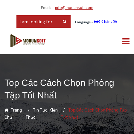
Email:
info@modunsoft.com
Giỏ hàng (
0
)
Language
Top Các Cách Chọn Phòng
Tập Tốt Nhất
,
Trang
Tin Tức
Kiến
Top Các Cách Chọn Phòng Tập
Chủ
Thức
Tốt Nhất