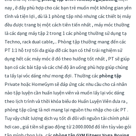
nay , ở đây phù hợp cho các bạn trẻ muốn một không gian yên
tĩnh và tiện lợi , dù là 1 phòng tập nhỏ nhưng các thiết bị máy
đều được trang bị một cách tiên tiến nhất , máy móc thường
là các dạng máy tập 2 trong 1 các phòng thường sử dụng tạ
Techno, rack dual cable,... Phòng tập thường mang đến các
PT 1:1 hỗ trợ tối đa giúp đỡ các bạn có thể trải nghiệm sử
dụng hết các máy móc ở đó theo hướng tốt nhất , PT sẽ giúp
bạn có các bài tập và các chế độ ăn uống phù hợp giúp chúng
ta lấy lại vóc dáng như mong đợi . Thường các
phòng tập
Private hoặc HomeGym sẽ đáp ứng các nhu cầu cho cá nhân
nào tập luyện cần huấn luyện viên và muốn lấy lại vóc dáng
theo lịch trình và thời khóa biểu do Huấn Luyện Viên đưa ra ,
phòng tập cũng là nơi mang lại nguồn thu nhập cho các PT .
Tuy vậy chất lượng dịch vụ tốt đi đôi với nguồn tài chính phải
hơi cao , giá tiền sẽ giao động từ 2.000.000đ đổ lên tùy vào gói
tập mình chọn lựa , các
phòng tập GYM Fitness,Yoga,Boxing