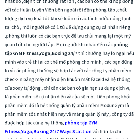
nhất do ,diện tích thường rất lớn , các bạn có thể kí hợp đồng
với các Huấn Luyện Viên bên ngoài rồi đến phòng tập ,chất
lượng dịch vụ khá tốt khi sẽ luôn có các bình nước nóng lạnh
tại chỗ , mỗi người sẽ có 1 tủ để đựng dụng cụ cá nhân riêng
,phòng thì luôn có các bạn trực để lau chùi mang lại một mỹ
quan tốt cho người tập . Mọi người khi nhác đến các
phòng
tập GYM Fitness,Yoga,Boxing 24/7
thì thường hay lo ngại nếu
mình vào trễ thì ai có thể mở phòng cho mình , các bạn đừng
lo vì các phòng thường sẽ hợp tác với các công ty phần mềm
check-in bằng máy nhận diện khuôn măt Faceid và hệ thống
cửa xoay tự động , chỉ cần các bạn có gia hạn sử dụng dịch vụ
là phần mềm sẽ tự nhận diện và cửa sẽ mở , tiên phong khối
phần mềm đó là hệ thống quản lý phần mềm ModunGym là
phần mềm tốt nhất hiện nay về mảng quản lý này , công ty đã
được hợp tác cùng hệ thống
phòng tập GYM
Fitness,Yoga,Boxing 24/7 Ways Stattion
với hơn 15 chi